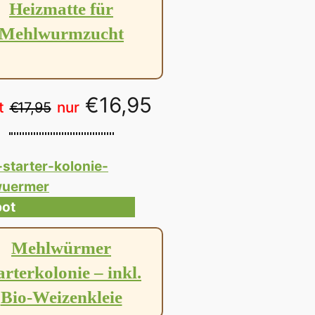
Heizmatte für
Angebot
Mehlwurmzucht
Ursprünglicher
Aktueller
€
16,95
t
nur
€
17,95
Preis
Preis
war:
ist:
€ 17,95
€ 16,95.
Produkt
ot
im
Mehlwürmer
Angebot
arterkolonie – inkl.
Bio-Weizenkleie