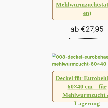
Mehlwurmzuchtstat
en)
ab
€
27,95
Deckel für Eurobehä
60×40 cm – für
Mehlwurmzucht
Lagerung