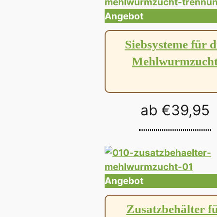
Produkt
Angebot
im
Siebsysteme für d
Angebot
Mehlwurmzuch
ab
€
39,95
Produkt
Angebot
im
Zusatzbehälter f
Angebot