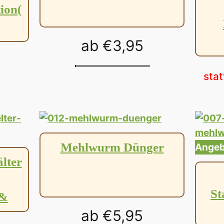
ion(
ab
€
3,95
stat
Mehlwurm Dünger
Angeb
lter
St
 &
ab
€
5,95