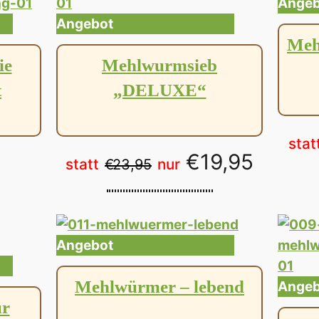
Angeb
Produkt
Angebot
Meh
im
ie
Mehlwurmsieb
Angebot
t
„DELUXE“
stat
Ursprünglicher
Aktuel
€
19,95
statt
nur
€
23,95
Preis
Preis
war:
ist:
Produkt
Angebot
€ 23,95
€ 19,9
im
Mehlwürmer – lebend
Angebot
Angeb
ür